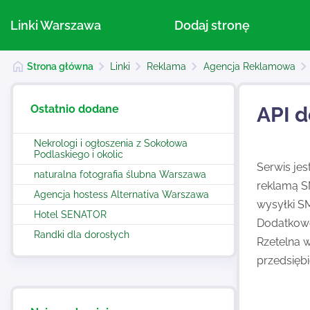
Linki Warszawa
Dodaj stronę
Strona główna
Linki
Reklama
Agencja Reklamowa
Ostatnio dodane
API 
Nekrologi i ogłoszenia z Sokołowa
Podlaskiego i okolic
Serwis je
naturalna fotografia ślubna Warszawa
reklamą S
Agencja hostess Alternativa Warszawa
wysyłki S
Hotel SENATOR
Dodatkowo 
Randki dla dorosłych
Rzetelna 
przedsięb