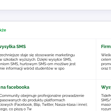
kże
wysyłka SMS
Firm
echniejsze staje się stosowanie marketingu
Wielk
 szkołach wyższych. Dzięki wysyłce SMS,
celem
niom SMS, hurtowym SMS-om możliwe jest
promo
ie informacji wśród studentów w spo
oraz 
 na facebooka
Wys
ckCommunity obejmuje profesjonalne prowadzenie
TideM
dopasowanych do produktu platformach
SMS/M
owych (Facebook, Blip, Twitter, Nasza-klasa i inne);
masow
tego, co piszą o Tw
rozum