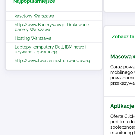
Najpopularniejsze
kasetony Warszawa
http://www.Banery.waw.pl Drukowane
banery Warszawa
Zobacz ta
Hosting Warszawa
Laptopy komputery Dell, IBM nowe i
uzywane z gwarancją
Masowa 
http://www.tworzenie.stron.warszawa.pl
Coraz powsz
mobilnego w
powiadomie
przekazywan
Aplikacje
Oferta Cli
profili na 
społeczności
monitoring 